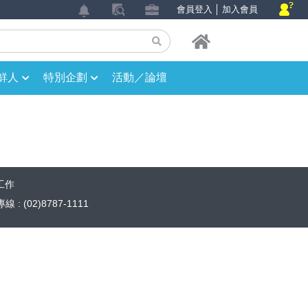
會員登入
│
加入會員
鮮人
特別企劃
活動／論壇
工作
 : (02)8787-1111