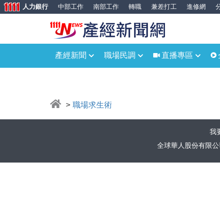
人力銀行
中部工作
南部工作
轉職
兼差打工
進修網
產經新聞
職場民調
直播專區
職場求生術
我
全球華人股份有限公司(111