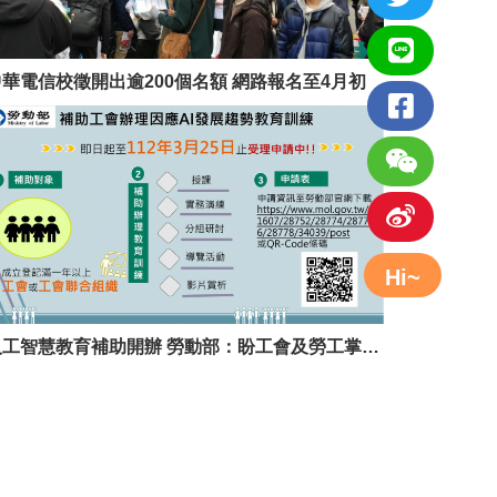
中華電信校徵開出逾200個名額 網路報名至4月初
Hi~
人工智慧教育補助開辦 勞動部：盼工會及勞工掌握AI新知