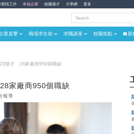
分類找工作
幸福企業
校園徵才
大學網
更多
企業直擊
職場求生術
求職講座
校園焦點
新
20徵才 28家廠商950個職缺
28家廠商950個職缺
綜合報導