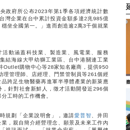
央政府所公布2023年第1季各項經濟統計數
台灣企業在台中累計投資金額多達2兆985億
，穩坐全國第一。」進而創造逾2萬3千個就業
才活動涵蓋科技業、製造業、風電業、服務
集結海線大甲幼獅工業區、台中港關連工業
utlet購物中心等28家知名廠商，提供950
助理管理師、店經理、門禁管制員等261個經
食品跨足生物醫藥再進軍半導體產業的新萊應
外，針對社會新鮮人，徵才活動開發近296個
部分工時的工作機會。
時規劃「企業說明會」，邀請
愛普智
、井田
企業，親自簡介經營理念、願景及未來工作內
「視訊面試」、「就業金安薪」、「履歷健