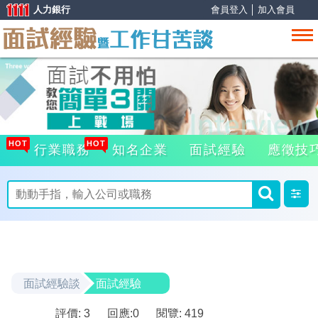
人力銀行
會員登入
│
加入會員
HOT
HOT
行業職務
知名企業
面試經驗
應徵技
面試經驗談
面試經驗
評價: 3
回應:
0
閱覽: 419