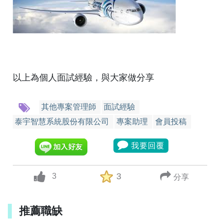
以上為個人面試經驗，與大家做分享
其他專案管理師
面試經驗
泰宇智慧系統股份有限公司
專案助理
會員投稿
我要回覆
3
3
分享
up vote
推薦職缺