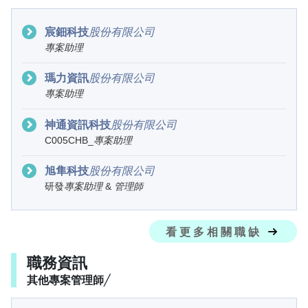
宸鈿科技
股
份
有
限
公
司
專
案
助
理
瑪力資訊
股
份
有
限
公
司
專
案
助
理
神通資訊科技
股
份
有
限
公
司
C005CHB_
專
案
助
理
旭隼科技
股
份
有
限
公
司
研發
專
案
助
理
&
管
理
師
看更多相關職缺
職務資訊
其他專案管理師╱