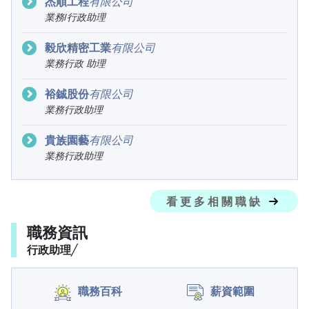
杰順工程
有
限
公
司
業
務
/
行
政
助
理
毅欣精密工業
有
限
公
司
業
務
行
政
助
理
裕鋮股份
有
限
公
司
業
務
行
政
助
理
貴族園藝
有
限
公
司
業
務
行
政
助
理
看更多相關職缺
職務資訊
行政助理╱
職務百科
薪資範圍