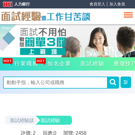
人力銀行
會員登入
│
加入會員
HOT
HOT
行業職務
知名企業
面試經驗
應徵技
面試經驗談
面試經驗
評價: 2
回應:
0
閱覽: 2458