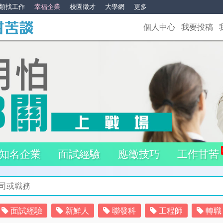
類找工作
幸福企業
校園徵才
大學網
更多
個人中心
我要投稿
知名企業
面試經驗
應徵技巧
工作甘苦
面試經驗
新鮮人
聯發科
工程師
轉職