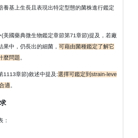
培養基上生長且表現出特定型態的菌株進行鑑定
71>(美國藥典微生物鑑定章節第71章節)提及，若廠
結果中，仍長出的細菌，
可藉由菌種鑑定了解它
什麼問題
。
第1113章節)敘述中提及:
選擇可鑑定到
strain-leve
合適
。
求
表：