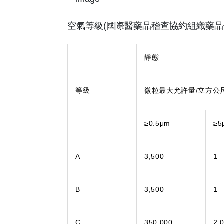
空氣等級(國際醫藥品稽查協約組織藥品優良製
靜態
等級
微粒最大允許量/立方公
≥0.5μm
≥5
A
3,500
1
B
3,500
1
C
350,000
2,