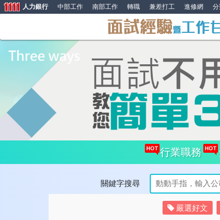
人力銀行
中部工作
南部工作
轉職
兼差打工
進修網
分
HOT
HOT
行業職務
關鍵字搜尋
嚴選好文