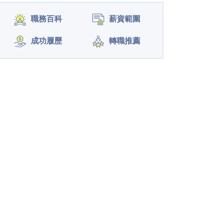
職務百科
薪資範圍
成功履歷
轉職推薦