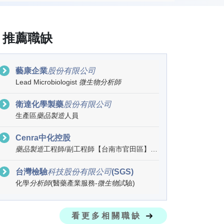
推薦職缺
藝康企業
股
份
有
限
公
司
Lead Microbiologist
微
生
物
分
析
師
衛達化學製藥
股
份
有
限
公
司
生產區
藥
品
製
造
人員
Cenra中化控股
藥
品
製
造
工程師/副工程師【台南市官田區】【台南三廠】
台灣檢驗
科
技
股
份
有
限
公
司
(SGS)
化學
分
析
師
(醫藥產業服務-
微
生
物
試驗)
看更多相關職缺