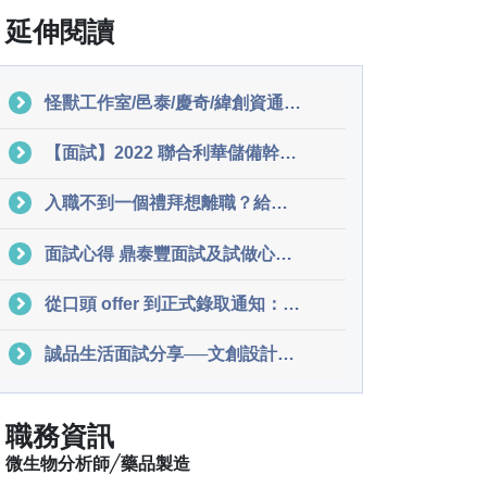
延伸閱讀
怪獸工作室/邑泰/慶奇/緯創資通 多間軟體工程師 面試分享（下）｜面試經驗分享
【面試】2022 聯合利華儲備幹部面試心得（上）Supply Chain 供應鏈部門 | FMCG MT（Unilever 聯合利華 / L’Oréal 萊雅 / Nestlé 雀巢）|面試經驗分享
入職不到一個禮拜想離職？給過渡期的新人 5 點建議｜工作甘苦談
面試心得 鼎泰豐面試及試做心得分享（已錄取）｜面試經驗分享
從口頭 offer 到正式錄取通知：offer letter 詳細解析｜應徵技巧分享
誠品生活面試分享──文創設計商品販售兼職人員
職務資訊
微生物分析師╱藥品製造