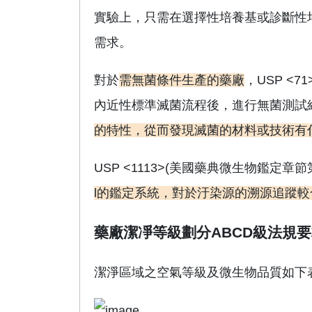
實驗上，只需在選擇性培養基或診斷性
需求。
對於
需無菌條件生產的藥廠
，USP <
內近性標準滅菌流程後，進行無菌測試
的特性，從而發現滅菌的材料或技術有
USP <1113>(美國藥典微生物鑑定章節
l
的鑑定系統，對於汙染源的溯源追蹤較
藥廠潔凈等級劃分
ABCD
級法規要
潔淨區域之空氣等級及微生物品質如下