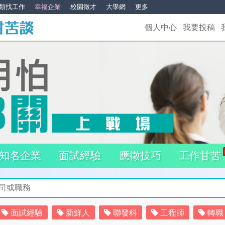
類找工作
幸福企業
校園徵才
大學網
更多
個人中心
我要投稿
知名企業
面試經驗
應徵技巧
工作甘苦
面試經驗
新鮮人
聯發科
工程師
轉職