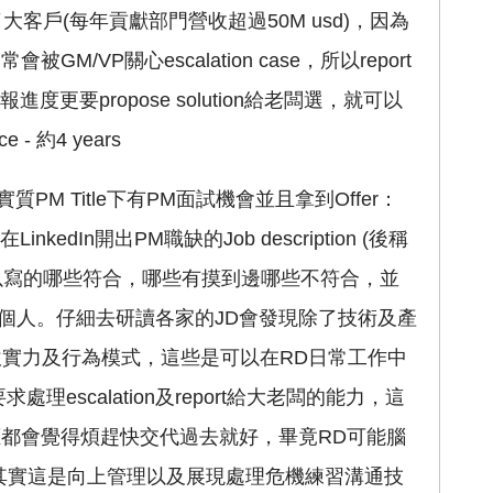
客戶(每年貢獻部門營收超過50M usd)，因為
被GM/VP關心escalation case，所以report
更要propose solution給老闆選，就可以
- 約4 years
PM Title下有PM面試機會並且拿到Offer：
在LinkedIn開出PM職缺的Job description (後稱
以寫的哪些符合，哪些有摸到邊哪些不符合，並
個人。仔細去研讀各家的JD會發現除了技術及產
軟實力及行為模式，這些是可以在RD日常工作中
escalation及report給大老闆的能力，這
應都會覺得煩趕快交代過去就好，畢竟RD可能腦
但其實這是向上管理以及展現處理危機練習溝通技