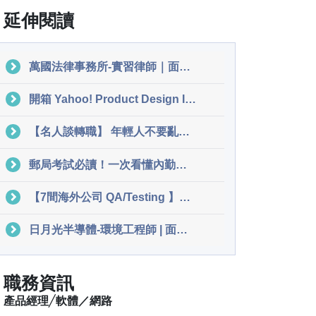
延伸閱讀
萬國法律事務所-實習律師｜面試經驗分享
開箱 Yahoo! Product Design Intern 工作內容！實習第一週竟有這項超讚福利｜工作甘苦談
【名人談轉職】 年輕人不要亂裝熟-你常常忽略的networking準則! | Fiona 糖霜與西裝
郵局考試必讀！一次看懂內勤郵務處理上榜秘訣！｜面試經驗分享
【7間海外公司 QA/Testing 】Nexmo / Trivago / Holoplot / ZenJob / Dolby / Agoda / 591 PropertyGuru | 歐洲、泰國面試經驗分享
日月光半導體-環境工程師 | 面試經驗分享
職務資訊
產品經理╱軟體／網路