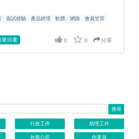
苦
面試經驗
產品經理
軟體╱網路
會員甘苦
我要回覆
0
0
分享
up vote
搜尋
行政工作
助理工作
外商公司
作業員