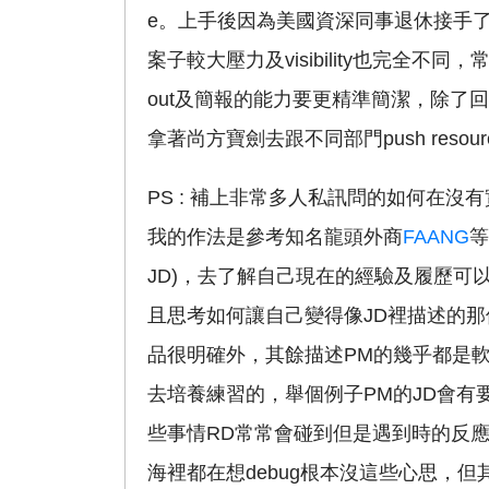
e。上手後因為美國資深同事退休接手了大
案子較大壓力及visibility也完全不同，常常會
out及簡報的能力要更精準簡潔，除了回報進度
拿著尚方寶劍去跟不同部門push resource 
PS : 補上非常多人私訊問的如何在沒有實質
我的作法是參考知名龍頭外商
FAANG
等
JD)，去了解自己現在的經驗及履歷可
且思考如何讓自己變得像JD裡描述的那
品很明確外，其餘描述PM的幾乎都是
去培養練習的，舉個例子PM的JD會有要求處理
些事情RD常常會碰到但是遇到時的反
海裡都在想debug根本沒這些心思，