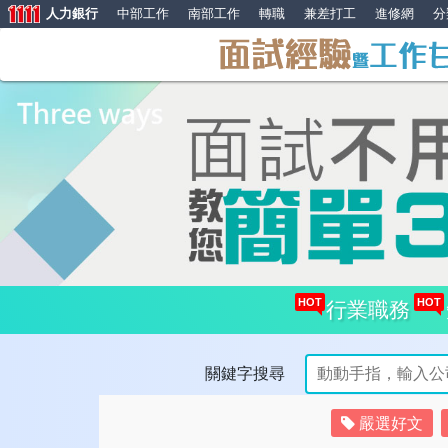
人力銀行
中部工作
南部工作
轉職
兼差打工
進修網
分
HOT
HOT
行業職務
關鍵字搜尋
嚴選好文