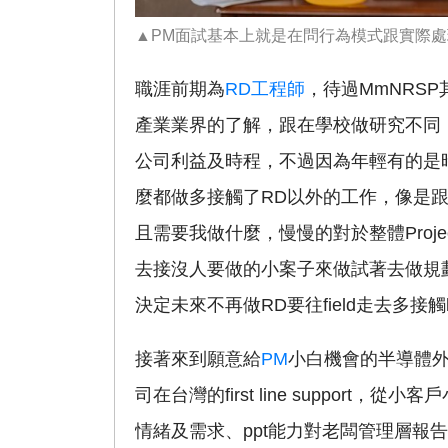
▲PM面試基本上就是在問行為模式跟實際處理經驗
職涯前期為
RD工程師
，待過MmNRS
產業業界的了解，跟在學校做研究不同，
公司利益及時程，不過因為年輕有的是時間
麼都做多接觸了RD以外的工作，像是跟A
且需要我做什麼，慢慢的對於整體Proj
去接沒人要做的小案子來做試著去做規
決定未來不再做RD要往field走去多接觸busin
接著來到願意給
PM
小白機會的半導體外商，負
司在台灣的first line support，從
情緒及需求、ppt能力對老闆管理層報告以及如何跟