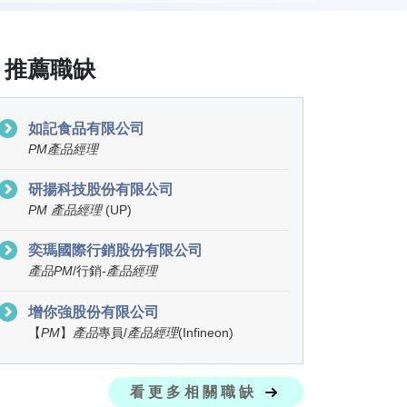
推薦職缺
如記食品有限公司
PM
產
品
經
理
研揚科技股份有限公司
PM
產
品
經
理
(UP)
奕瑪國際行銷股份有限公司
產
品
PM
/行銷-
產
品
經
理
增你強股份有限公司
【
PM
】
產
品
專員/
產
品
經
理
(Infineon)
看更多相關職缺