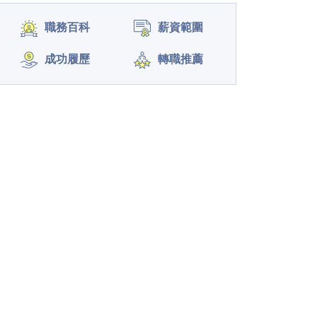
職務百科
薪資範圍
成功履歷
轉職推薦