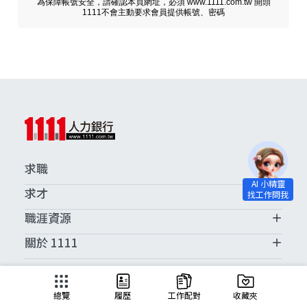
為保障帳號安全，請確認本頁網址，必須 www.1111.com.tw 開頭
1111不會主動要求會員提供帳號、密碼
求職
求才
職涯資源
關於 1111
求職服務中心
總覽
履歷
工作配對
收藏夾