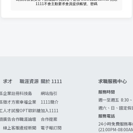
1111不會主動要求會員提供帳號、密碼
求才
職涯資源
關於 1111
求職服務中心
服務時間
區
企業註冊
科技島
網站指引
週一至週五
8:30 ~
區
徵才方案
幸福企業
1111簡介
週六、日、國定假
工
人才試搜
OPT歐趴糖
加入1111
服務電話
頭
廣告合作
職涯論壇
合作提案
24小時免費服務專
線上客服
產經新聞
電子報訂閱
(21:00PM-08:0