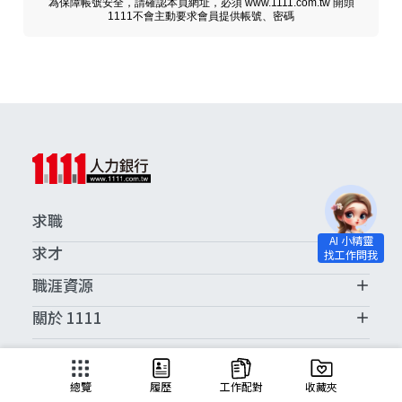
為保障帳號安全，請確認本頁網址，必須 www.1111.com.tw 開頭
1111不會主動要求會員提供帳號、密碼
求職
求才
職涯資源
關於 1111
求職服務中心
總覽
履歷
工作配對
收藏夾