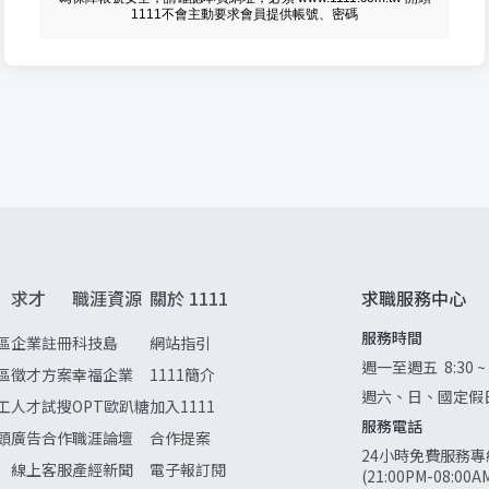
1111不會主動要求會員提供帳號、密碼
求才
職涯資源
關於 1111
求職服務中心
服務時間
區
企業註冊
科技島
網站指引
週一至週五
8:30 ~
區
徵才方案
幸福企業
1111簡介
週六、日、國定假
工
人才試搜
OPT歐趴糖
加入1111
服務電話
頭
廣告合作
職涯論壇
合作提案
24小時免費服務專
線上客服
產經新聞
電子報訂閱
(21:00PM-08:0