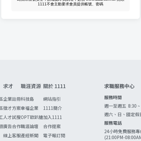
1111不會主動要求會員提供帳號、密碼
求才
職涯資源
關於 1111
求職服務中心
服務時間
區
企業註冊
科技島
網站指引
週一至週五
8:30 ~
區
徵才方案
幸福企業
1111簡介
週六、日、國定假
工
人才試搜
OPT歐趴糖
加入1111
服務電話
頭
廣告合作
職涯論壇
合作提案
24小時免費服務專
線上客服
產經新聞
電子報訂閱
(21:00PM-08:0