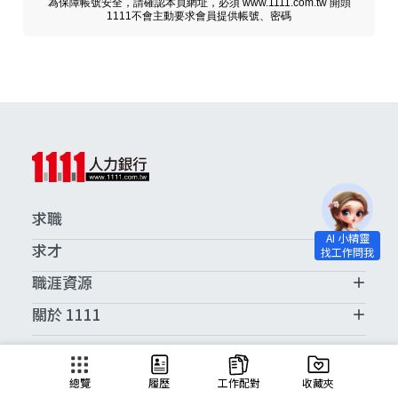
為保障帳號安全，請確認本頁網址，必須 www.1111.com.tw 開頭
1111不會主動要求會員提供帳號、密碼
求職
求才
職涯資源
關於 1111
求職服務中心
總覽
履歷
工作配對
收藏夾