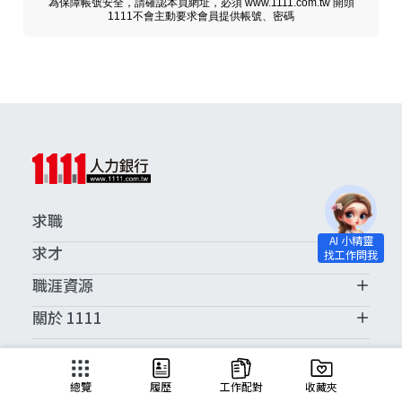
為保障帳號安全，請確認本頁網址，必須 www.1111.com.tw 開頭
1111不會主動要求會員提供帳號、密碼
求職
求才
職涯資源
關於 1111
求職服務中心
總覽
履歷
工作配對
收藏夾