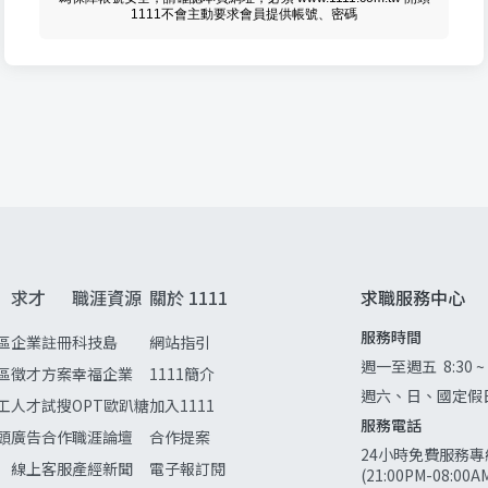
1111不會主動要求會員提供帳號、密碼
求才
職涯資源
關於 1111
求職服務中心
服務時間
區
企業註冊
科技島
網站指引
週一至週五
8:30 ~
區
徵才方案
幸福企業
1111簡介
週六、日、國定假
工
人才試搜
OPT歐趴糖
加入1111
服務電話
頭
廣告合作
職涯論壇
合作提案
24小時免費服務專
線上客服
產經新聞
電子報訂閱
(21:00PM-08:0