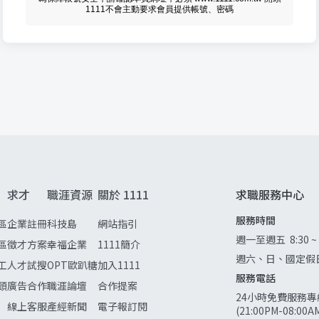
1111不會主動要求會員提供帳號、密碼
求才
職涯資源
關於 1111
求職服務中心
服務時間
區
企業註冊
科技島
網站指引
週一至週五
8:30 ~
區
徵才方案
幸福企業
1111簡介
週六、日、國定假
工
人才試搜
OPT歐趴糖
加入1111
服務電話
頭
廣告合作
職涯論壇
合作提案
24小時免費服務專
線上客服
產經新聞
電子報訂閱
(21:00PM-08:0