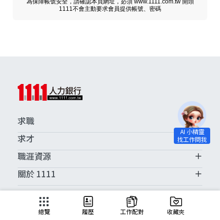
為保障帳號安全，請確認本頁網址，必須 www.1111.com.tw 開頭
1111不會主動要求會員提供帳號、密碼
求職
求才
職涯資源
關於 1111
求職服務中心
總覽
履歷
工作配對
收藏夾