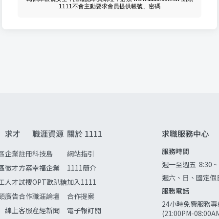
1111不會主動要求會員提供帳號、密碼
求才
職涯資源
關於 1111
求職服務中心
服務時間
區
企業註冊
科技島
網站指引
週一至週五
8:30 ~
區
徵才方案
幸福企業
1111簡介
週六、日、國定假
工
人才試搜
OPT歐趴糖
加入1111
服務電話
頭
廣告合作
職涯論壇
合作提案
24小時免費服務專
線上客服
產經新聞
電子報訂閱
(21:00PM-08:0