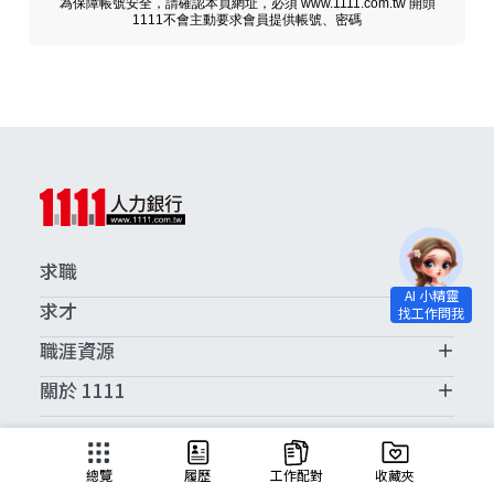
為保障帳號安全，請確認本頁網址，必須 www.1111.com.tw 開頭
1111不會主動要求會員提供帳號、密碼
求職
求才
職涯資源
關於 1111
求職服務中心
總覽
履歷
工作配對
收藏夾