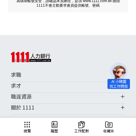
為保障帳號安全，請確認本頁網址，必須 www.1111.com.tw 開頭
1111不會主動要求會員提供帳號、密碼
求職
求才
職涯資源
關於 1111
求職服務中心
總覽
履歷
工作配對
收藏夾