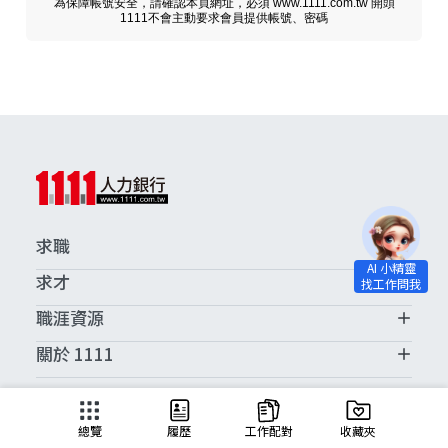
為保障帳號安全，請確認本頁網址，必須 www.1111.com.tw 開頭
1111不會主動要求會員提供帳號、密碼
求職
求才
職涯資源
關於 1111
求職服務中心
總覽
履歷
工作配對
收藏夾