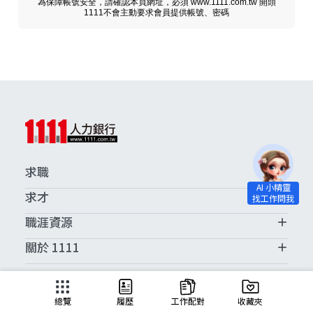
為保障帳號安全，請確認本頁網址，必須 www.1111.com.tw 開頭
1111不會主動要求會員提供帳號、密碼
求職
求才
職涯資源
關於 1111
求職服務中心
總覽
履歷
工作配對
收藏夾