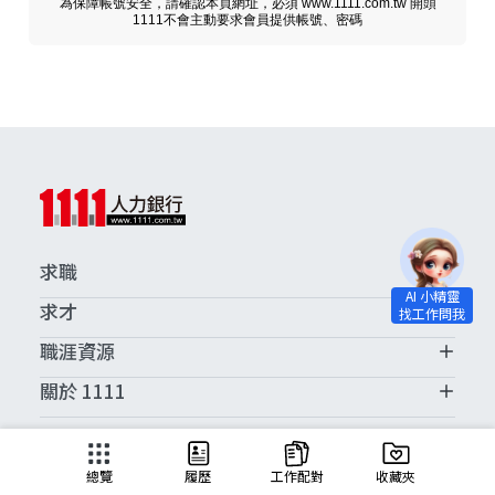
為保障帳號安全，請確認本頁網址，必須 www.1111.com.tw 開頭
1111不會主動要求會員提供帳號、密碼
求職
求才
職涯資源
關於 1111
求職服務中心
總覽
履歷
工作配對
收藏夾