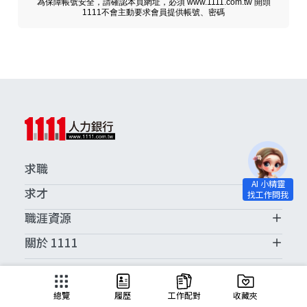
為保障帳號安全，請確認本頁網址，必須 www.1111.com.tw 開頭
1111不會主動要求會員提供帳號、密碼
求職
求才
職涯資源
關於 1111
求職服務中心
總覽
履歷
工作配對
收藏夾