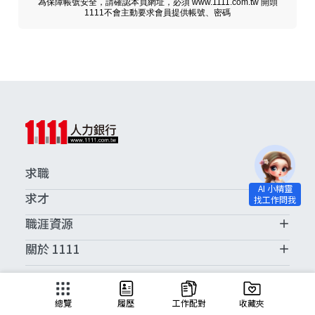
為保障帳號安全，請確認本頁網址，必須 www.1111.com.tw 開頭
1111不會主動要求會員提供帳號、密碼
求職
求才
職涯資源
關於 1111
求職服務中心
總覽
履歷
工作配對
收藏夾