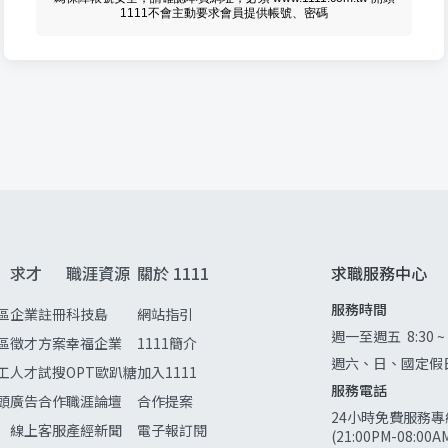
1111不會主動要求會員提供帳號、密碼
求才
職涯資源
關於 1111
求職服務中心
服務時間
區
企業註冊
科技島
網站指引
週一至週五
8:30 ~
區
徵才方案
幸福企業
1111簡介
週六、日、國定假
工
人才試搜
OPT歐趴糖
加入1111
服務電話
頭
廣告合作
職涯論壇
合作提案
24小時免費服務專
線上客服
產經新聞
電子報訂閱
(21:00PM-08:0