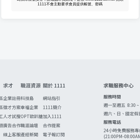
1111不會主動要求會員提供帳號、密碼
求才
職涯資源
關於 1111
求職服務中心
服務時間
區
企業註冊
科技島
網站指引
週一至週五
8:30 ~
區
徵才方案
幸福企業
1111簡介
週六、日、國定假
工
人才試搜
OPT歐趴糖
加入1111
服務電話
頭
廣告合作
職涯論壇
合作提案
24小時免費服務專
線上客服
產經新聞
電子報訂閱
(21:00PM-08:0