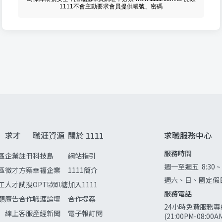
1111不會主動要求會員提供帳號、密碼
求才
職涯資源
關於 1111
求職服務中心
服務時間
區
企業註冊
科技島
網站指引
週一至週五
8:30 ~
區
徵才方案
幸福企業
1111簡介
週六、日、國定假
工
人才試搜
OPT歐趴糖
加入1111
服務電話
頭
廣告合作
職涯論壇
合作提案
24小時免費服務專
線上客服
產經新聞
電子報訂閱
(21:00PM-08:0