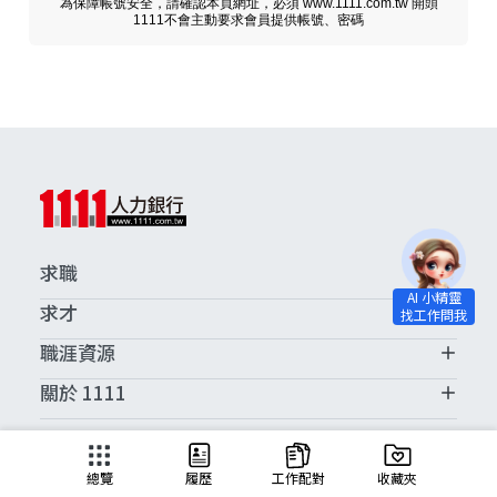
為保障帳號安全，請確認本頁網址，必須 www.1111.com.tw 開頭
1111不會主動要求會員提供帳號、密碼
求職
求才
職涯資源
關於 1111
求職服務中心
總覽
履歷
工作配對
收藏夾