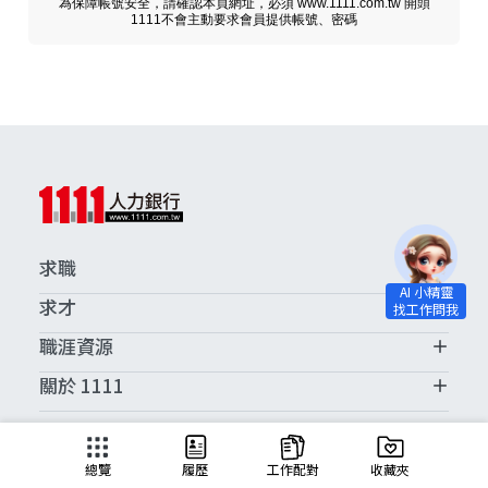
為保障帳號安全，請確認本頁網址，必須 www.1111.com.tw 開頭
1111不會主動要求會員提供帳號、密碼
求職
求才
職涯資源
關於 1111
求職服務中心
總覽
履歷
工作配對
收藏夾