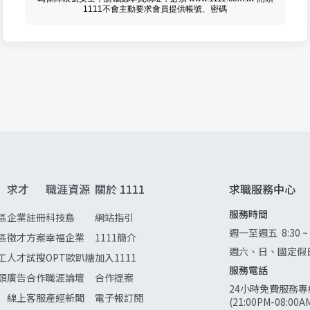
1111不會主動要求會員提供帳號、密碼
求才
職涯資源
關於 1111
求職服務中心
服務時間
區
企業註冊
科技島
網站指引
週一至週五
8:30 ~
區
徵才方案
幸福企業
1111簡介
週六、日、國定假
工
人才試搜
OPT歐趴糖
加入1111
服務電話
頭
廣告合作
職涯論壇
合作提案
24小時免費服務專
線上客服
產經新聞
電子報訂閱
(21:00PM-08:0