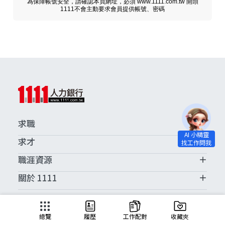
為保障帳號安全，請確認本頁網址，必須 www.1111.com.tw 開頭
1111不會主動要求會員提供帳號、密碼
求職
求才
職涯資源
關於 1111
求職服務中心
總覽
履歷
工作配對
收藏夾