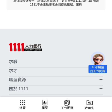
為保障帳號安全，請確認本頁網址，必須 www.1111.com.tw 開頭
1111不會主動要求會員提供帳號、密碼
求職
求才
職涯資源
關於 1111
求職服務中心
總覽
履歷
工作配對
收藏夾