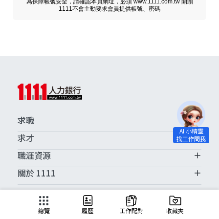
為保障帳號安全，請確認本頁網址，必須 www.1111.com.tw 開頭
1111不會主動要求會員提供帳號、密碼
求職
求才
職涯資源
關於 1111
求職服務中心
總覽
履歷
工作配對
收藏夾