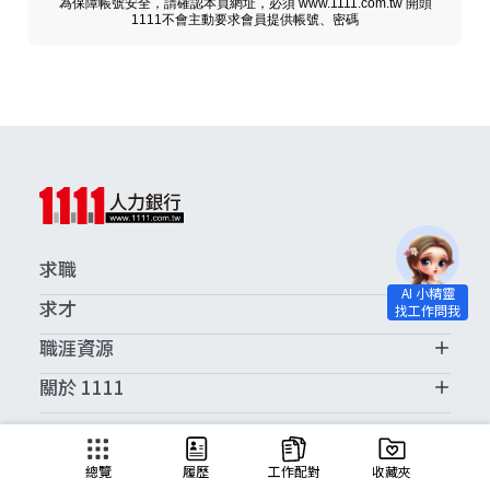
為保障帳號安全，請確認本頁網址，必須 www.1111.com.tw 開頭
1111不會主動要求會員提供帳號、密碼
求職
求才
職涯資源
關於 1111
求職服務中心
總覽
履歷
工作配對
收藏夾