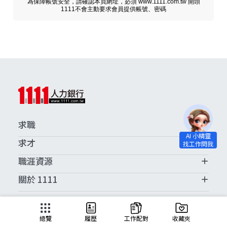
為保障帳號安全，請確認本頁網址，必須 www.1111.com.tw 開頭
1111不會主動要求會員提供帳號、密碼
求職
求才
職涯資源
關於 1111
求職服務中心
總覽
履歷
工作配對
收藏夾