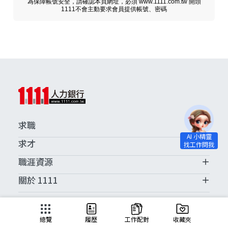
為保障帳號安全，請確認本頁網址，必須 www.1111.com.tw 開頭
1111不會主動要求會員提供帳號、密碼
求職
求才
職涯資源
關於 1111
求職服務中心
總覽
履歷
工作配對
收藏夾