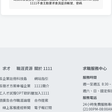
1111不會主動要求會員提供帳號、密碼
求才
職涯資源
關於 1111
求職服務中心
服務時間
區
企業註冊
科技島
網站指引
週一至週五
8:30 ~
區
徵才方案
幸福企業
1111簡介
週六、日、國定假
工
人才試搜
OPT歐趴糖
加入1111
服務電話
頭
廣告合作
職涯論壇
合作提案
24小時免費服務專
線上客服
產經新聞
電子報訂閱
(21:00PM-08:0