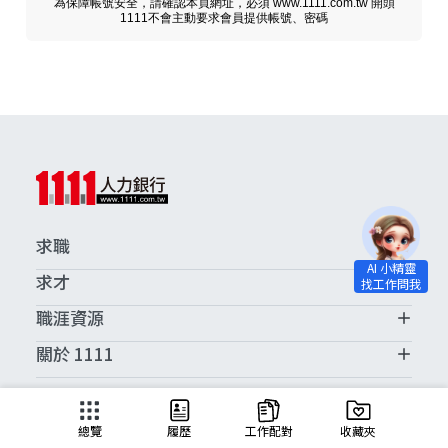
為保障帳號安全，請確認本頁網址，必須 www.1111.com.tw 開頭
1111不會主動要求會員提供帳號、密碼
求職
求才
職涯資源
關於 1111
求職服務中心
總覽
履歷
工作配對
收藏夾