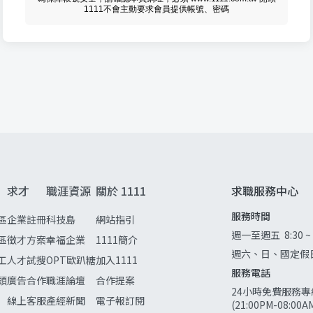
1111不會主動要求會員提供帳號、密碼
求才
職涯資源
關於 1111
求職服務中心
服務時間
區
企業註冊
科技島
網站指引
週一至週五
8:30 ~
區
徵才方案
幸福企業
1111簡介
週六、日、國定假
工
人才試搜
OPT歐趴糖
加入1111
服務電話
頭
廣告合作
職涯論壇
合作提案
24小時免費服務專
線上客服
產經新聞
電子報訂閱
(21:00PM-08:0