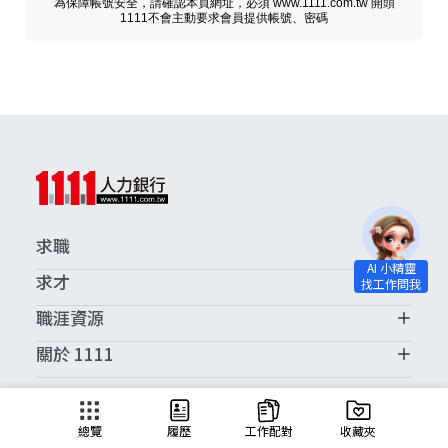
為保障帳號安全，請確認本頁網址，必須 www.1111.com.tw 開頭
1111不會主動要求會員提供帳號、密碼
求職
求才
職涯資源
關於 1111
求職服務中心
總覽
履歷
工作配對
收藏夾