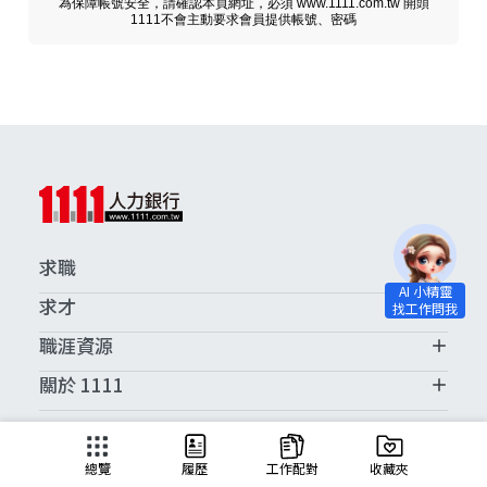
為保障帳號安全，請確認本頁網址，必須 www.1111.com.tw 開頭
1111不會主動要求會員提供帳號、密碼
求職
求才
職涯資源
關於 1111
求職服務中心
總覽
履歷
工作配對
收藏夾