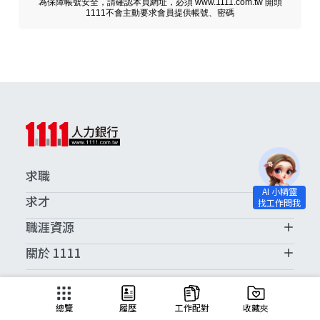
為保障帳號安全，請確認本頁網址，必須 www.1111.com.tw 開頭
1111不會主動要求會員提供帳號、密碼
求職
求才
職涯資源
關於 1111
求職服務中心
總覽
履歷
工作配對
收藏夾