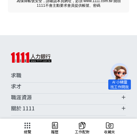
為保障帳號安全，請確認本頁網址，必須 www.1111.com.tw 開頭
1111不會主動要求會員提供帳號、密碼
求職
求才
職涯資源
關於 1111
求職服務中心
總覽
履歷
工作配對
收藏夾