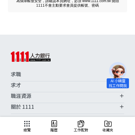
為保障帳號安全，請確認本頁網址，必須 www.1111.com.tw 開頭
1111不會主動要求會員提供帳號、密碼
求職
求才
職涯資源
關於 1111
求職服務中心
總覽
履歷
工作配對
收藏夾