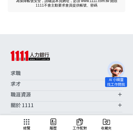
為保障帳號安全，請確認本頁網址，必須 www.1111.com.tw 開頭
1111不會主動要求會員提供帳號、密碼
求職
求才
職涯資源
關於 1111
求職服務中心
總覽
履歷
工作配對
收藏夾