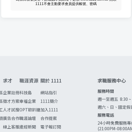
1111不會主動要求會員提供帳號、密碼
求才
職涯資源
關於 1111
求職服務中心
服務時間
區
企業註冊
科技島
網站指引
週一至週五
8:30 ~
區
徵才方案
幸福企業
1111簡介
週六、日、國定假
工
人才試搜
OPT歐趴糖
加入1111
服務電話
頭
廣告合作
職涯論壇
合作提案
24小時免費服務專
線上客服
產經新聞
電子報訂閱
(21:00PM-08:0