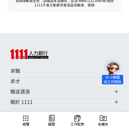
為保障帳號安全，請確認本頁網址，必須 www.1111.com.tw 開頭
1111不會主動要求會員提供帳號、密碼
求職
求才
職涯資源
關於 1111
求職服務中心
總覽
履歷
工作配對
收藏夾