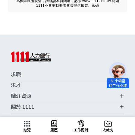
為保障帳號安全，請確認本頁網址，必須 www.1111.com.tw 開頭
1111不會主動要求會員提供帳號、密碼
求職
求才
職涯資源
關於 1111
求職服務中心
總覽
履歷
工作配對
收藏夾