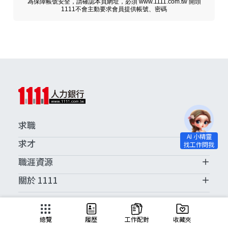
為保障帳號安全，請確認本頁網址，必須 www.1111.com.tw 開頭
1111不會主動要求會員提供帳號、密碼
求職
求才
職涯資源
關於 1111
求職服務中心
總覽
履歷
工作配對
收藏夾