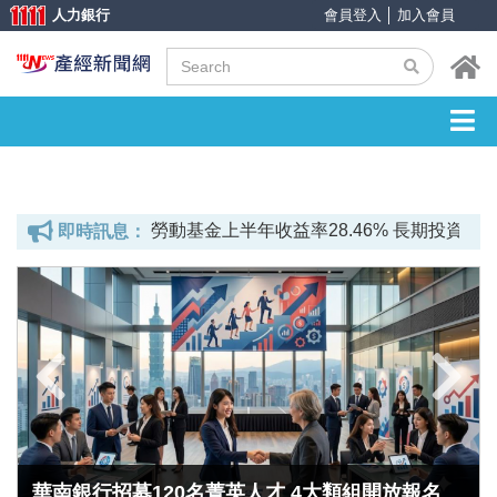
人力銀行
會員登入
│
加入會員
近39K、專畢可報考
勞動基金上半年收益率28.46% 長期投資績
即時訊息：
華南銀行招募120名菁英人才 4大類組開放報名