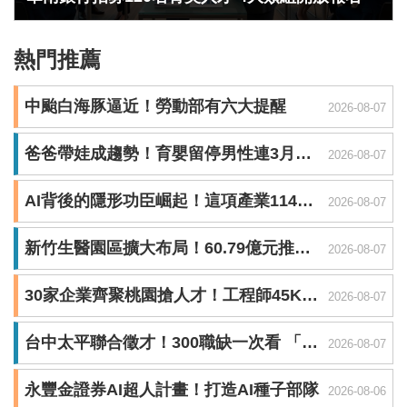
熱門推薦
中颱白海豚逼近！勞動部有六大提醒
2026-08-07
爸爸帶娃成趨勢！育嬰留停男性連3月超越女性
2026-08-07
AI背後的隱形功臣崛起！這項產業114年產值衝上1,936億
2026-08-07
新竹生醫園區擴大布局！60.79億元推動第四生技大樓
2026-08-07
30家企業齊聚桃園搶人才！工程師45K起、門市最高近48K
2026-08-07
台中太平聯合徵才！300職缺一次看 「這職缺」薪上看64K
2026-08-07
永豐金證券AI超人計畫！打造AI種子部隊
2026-08-06