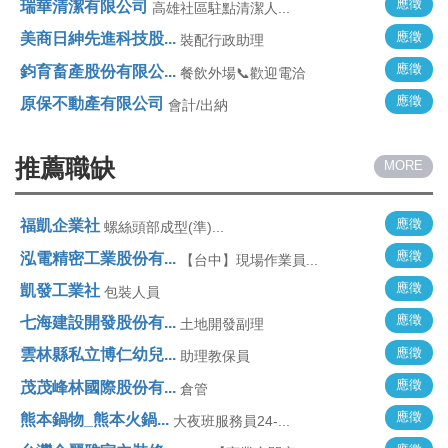
應徵
瑞華清潔有限公司
高雄社區駐點清潔人...
應徵
美商日紳先進科技股...
裝配行政助理
應徵
鈞育畜產股份有限公...
餐飲外場📞歡迎電洽
應徵
原保不動產有限公司
會計/出納
推薦職缺
MORE
應徵
福凱企業社
螺絲頭部成型(準)...
應徵
泓電精密工業股份有...
【台中】現場作業員...
應徵
凱發工業社
包裝人員
應徵
七海建設開發股份有...
土地開發副理
應徵
雲林縣私立博仁幼兒...
助理教保員
應徵
茂茂峰林國際股份有...
倉管
應徵
熊本鍋物_熊本火鍋...
大夜班服務員24-...