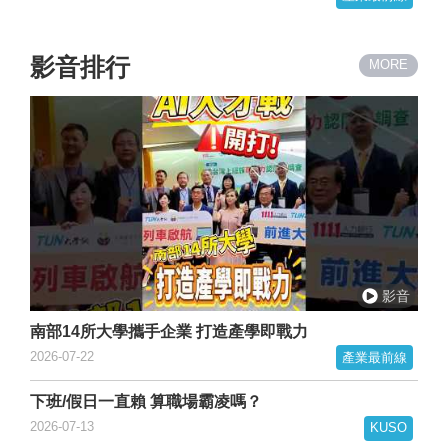
影音排行
MORE
南部14所大學攜手企業 打造產學即戰力
2026-07-22
產業最前線
下班/假日一直賴 算職場霸凌嗎？
2026-07-13
KUSO