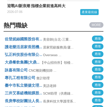
迎戰AI新浪潮 指標企業前進高科大
2026-07-06
產業最前線
熱門職缺
MORE
應徵
佐登妮絲國際股份有...
美容師(台北-三重...
應徵
護老樂活居家長照機...
居家照顧服務員/蘆...
應徵
弘正科技股份有限公...
Overseas ...
應徵
大鼎餐飲集團(大鼎...
【中山招待所】領檯...
應徵
詠嘉有限公司
CNC雕刻機技師 ...
應徵
專孔工程有限公司
會計助理
應徵
臺中市私立樂揚文理...
美語老師
應徵
三井艾喜緹機能膜股...
SCM助理（供應鏈...
應徵
長庚學校財團法人長...
長庚科技大學護理系...